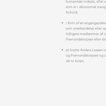
humanitær indsats, eller 
som er i økonomisk trang
forhold,
i form af en engangsydels
som anerkendelse eller o
tidligere medlemmer af J
Frømandskorpset eller så
at knytte Anders Lassen s
og Frømandskorpset og d
de to korps.