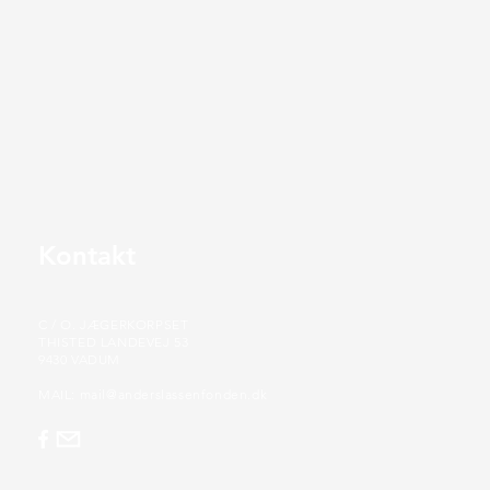
Kontakt
C / O. JÆGERKORPSET
THISTED LANDEVEJ 53
9430 VADUM
MAIL: mail@anderslassenfonden.dk