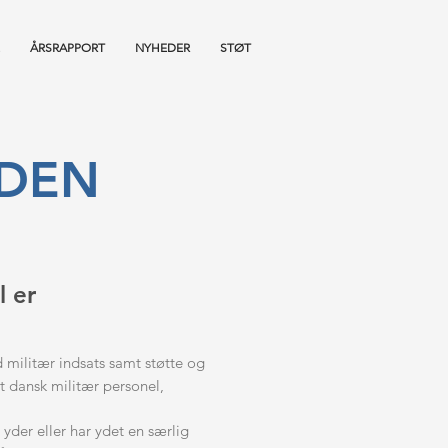
ÅRSRAPPORT
NYHEDER
STØT
NDEN
 er
 militær indsats samt støtte og
 dansk militær personel,
 yder eller har ydet en særlig