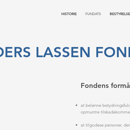
HISTORIE
FUNDATS
BESTYRELSE
ERS LASSEN FO
Fondens formål
at belønne betydningsfuld
opmuntre tilskadekommet
at tilgodese personer, der