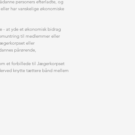
sådanne personers efterladte, og
 eller har vanskelige økonomiske
e - at yde et økonomisk bidrag
pmuntring til medlemmer eller
ægerkorpset eller
dannes pårørende,
om et forbillede til Jægerkorpset
erved knytte tættere bånd mellem