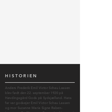
HISTORIEN
Anders Frederik Emil Victor Schau Lassen
blev født den 22. september 1920 på
Høvdingsgård Gods på Sydsjælland. Hans
far var godsejer Emil Victor Schau Lassen
og mor Suzanne Maria Signe Raben-