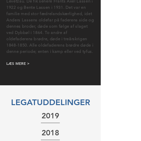
Levetzau. De fik senere Frants Axel Lassen i
1922 og Bente Lassen i 1931. Det var en
familie med stor fædrelandskærlighed, idet
Anders Lassens oldefar på faderens side og
dennes broder, døde som følge af slaget
ved Dybbøl i 1864. To andre af
oldefaderens brødre, døde i treårskrigen
1848-1850
. Alle oldefaderens brødre døde i
denne periode; enten i kamp eller ved tyfus.
LÆS MERE >
LEGATUDDELINGER
2019
2018