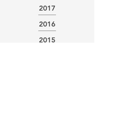
2017
2016
2015
STØT FONDEN
Anders Lassen Fonden er en
almennyttig fond. For at bevare
prædikatet almennyttig fond,
skal Anders Lassen Fonden
modtage donationer.